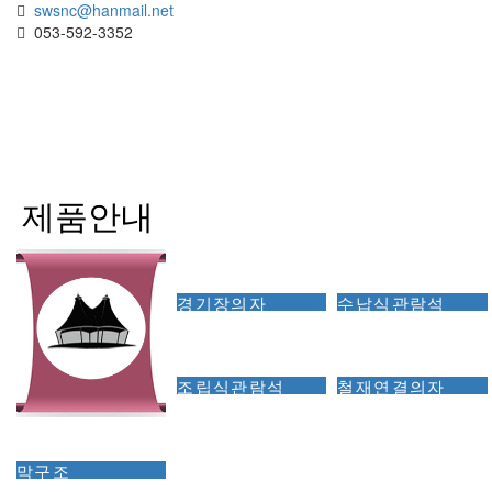
swsnc@hanmail.net
053-592-3352
제품안내
경기장의자
수납식관람석
조립식관람석
철재연결의자
막구조